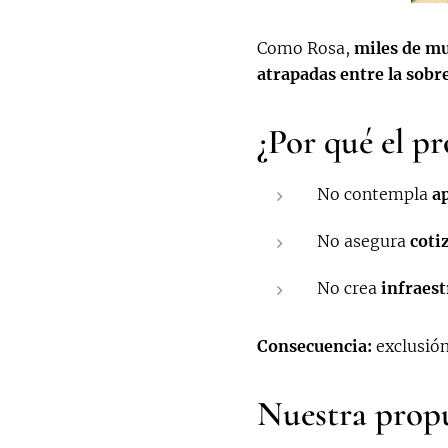
Como Rosa,
miles de mu
atrapadas entre la sobr
¿Por qué el pr
No contempla
a
No asegura
coti
No crea
infraest
Consecuencia:
exclusión
Nuestra propu