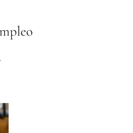
empleo
.