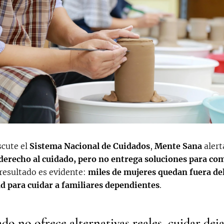
scute el
Sistema Nacional de Cuidados
,
Mente Sana
alert
 derecho al cuidado, pero no entrega soluciones para com
l resultado es evidente:
miles de mujeres quedan fuera de
d para cuidar a familiares dependientes
.
do no ofrece alternativas reales, cuidar deja