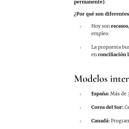
permanente)
.
¿Por qué son diferente
Hoy son
escasos
empleo.
La propuesta bu
en
conciliación 
Modelos inter
España:
Más de 3
Corea del Sur:
Ce
Canadá:
Programa