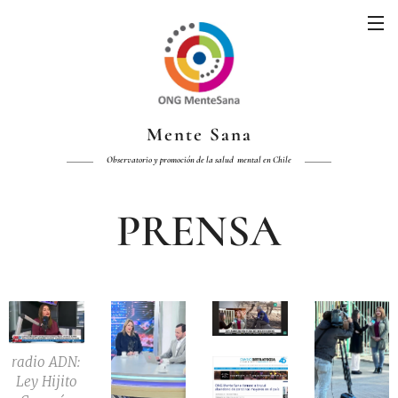
Mente Sana
Observatorio y promoción de la salud mental en Chile
PRENSA
radio ADN:
Ley Hijito