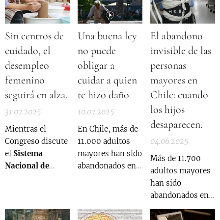
Sin centros de
Una buena ley
El abandono
cuidado, el
no puede
invisible de las
desempleo
obligar a
personas
femenino
cuidar a quien
mayores en
seguirá en alza.
te hizo daño
Chile: cuando
los hijos
31.07.2025
10.07.2025
desaparecen.
Mientras el
En Chile, más de
Congreso discute
11.000 adultos
04.06.2025
el
Sistema
mayores han sido
Más de 11.700
Nacional de
abandonados en
adultos mayores
Cuidados
,
Mente
hospitales en los
han sido
Sana
alerta sobre
últimos años.
abandonados en
un vacío crítico:
Muchos de ellos
hospitales tras
el proyecto
enfrentan su
recibir el alta