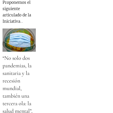
Proponemos el
tipo de
tipo de cansancio
siguiente
psicotrópicos ya
que puede ser
articulado de la
sea producto del
más extenuante
Iniciativa
aumento de
que el físico
Popular de
consultas por
Norma:
cuadros de
angustia,
ansiedad o
insomnio, o
“No solo dos
también por la
pandemias, la
automedicación y
compra en el
sanitaria y la
comercio
recesión
informal.
mundial,
también una
tercera ola: la
salud mental”,