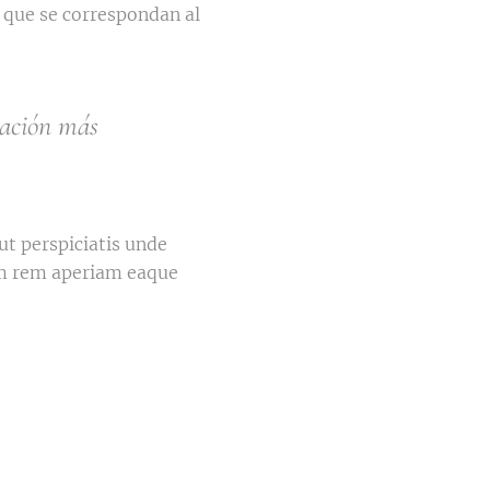
s que se correspondan al
mación más
ut perspiciatis unde
am rem aperiam eaque